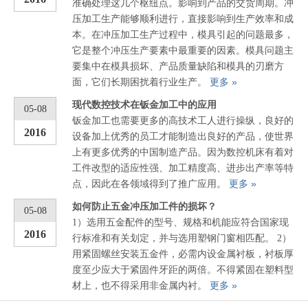
准确处理这几个枢纽点。影响到产品的交货周期。冲
压加工生产能够顺利进行，直接影响到生产效率和成
本。在冲压加工生产过程中，模具引起的问题最多，
它是整个冲压生产要素中最重要的因素。模具问题主
要集中在模具损坏、产品质量缺陷和模具的刃磨方
更多 »
面，它们长期困扰着行业生产。
现代数控技术在钣金加工中的应用
05-08
钣金加工也需要更多的高技术工人进行操纵，良好的
2016
设备加上优秀的员工才能制造出良好的产品，使世界
上有更多优秀的中国制造产品。因为数控机床有着对
工件改型的适应性强、加工精度高、进步出产率等特
更多 »
点，因此在各领域得到了推广应用。
如何防止五金冲压加工件的损坏？
05-08
1）选用五金配件的型号、规格和机能应符合国家现
2016
行标准和有关划定，并与选用塑钢门窗相匹配。 2）
用紧固螺丝安装五金件，必需内设金属衬板，衬板厚
度至少应大于紧固件牙距的两倍。不得紧固在塑料型
更多 »
材上，也不得采用非金属内衬。