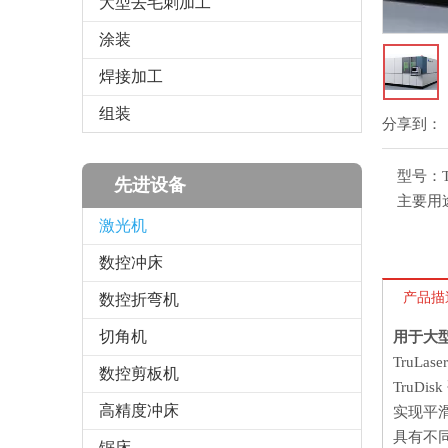
大型去毛刺加工
涂装
焊接加工
组装
分享到：
型号：
先进设备
主要用
激光机
数控冲床
产品描
数控折弯机
切角机
用于大
TruL
数控剪板机
TruD
高精度冲床
实现平
具有不
锯床