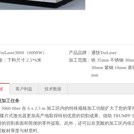
TruLaser3060（6000W）
产品品牌：
通快TruLaser
途：
下料尺寸 2.5*6米
加工范围：
铁 35mm 不锈钢 30m
30mm 紫铜 10mm 黄铜
mm
述
客户利益
技术数据
型加工任务
aser 3060 fiber 在 6 x 2.5 m 加工区内的特殊规格加工功
isk 碟片式激光器更加高产地取得特别优质的切割成果。借助 TRUM
滑的切割表面和简便的零件提取。此外，还可以在宽敞的加工区内依
同板材厚度与材质时。